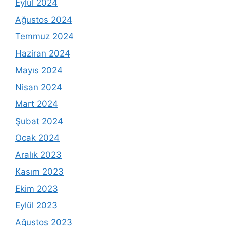
Eylül 2024
Ağustos 2024
Temmuz 2024
Haziran 2024
Mayıs 2024
Nisan 2024
Mart 2024
Şubat 2024
Ocak 2024
Aralık 2023
Kasım 2023
Ekim 2023
Eylül 2023
Ağustos 2023