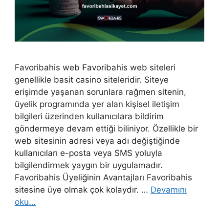
Favoribahis web Favoribahis web siteleri
genellikle basit casino siteleridir. Siteye
erişimde yaşanan sorunlara rağmen sitenin,
üyelik programında yer alan kişisel iletişim
bilgileri üzerinden kullanıcılara bildirim
göndermeye devam ettiği biliniyor. Özellikle bir
web sitesinin adresi veya adı değiştiğinde
kullanıcıları e-posta veya SMS yoluyla
bilgilendirmek yaygın bir uygulamadır.
Favoribahis Üyeliğinin Avantajları Favoribahis
sitesine üye olmak çok kolaydır. …
Devamını
oku…