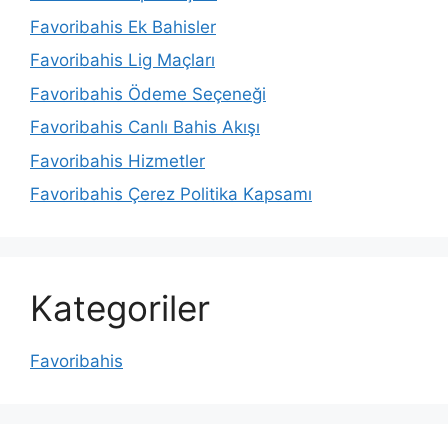
Favoribahis Ek Bahisler
Favoribahis Lig Maçları
Favoribahis Ödeme Seçeneği
Favoribahis Canlı Bahis Akışı
Favoribahis Hizmetler
Favoribahis Çerez Politika Kapsamı
Kategoriler
Favoribahis