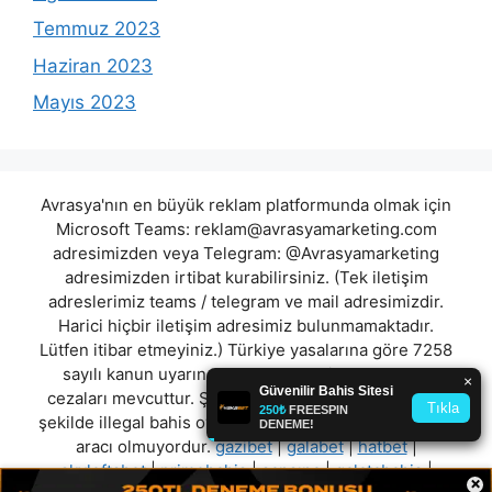
Temmuz 2023
Haziran 2023
Mayıs 2023
Avrasya'nın en büyük reklam platformunda olmak için
Microsoft Teams:
reklam@avrasyamarketing.com
adresimizden veya Telegram: @Avrasyamarketing
adresimizden irtibat kurabilirsiniz. (Tek iletişim
adreslerimiz teams / telegram ve mail adresimizdir.
Harici hiçbir iletişim adresimiz bulunmamaktadır.
Lütfen itibar etmeyiniz.) Türkiye yasalarına göre 7258
sayılı kanun uyarınca yasa dışı bahis oynamanın
cezaları mevcuttur. Şu an bulunduğunuz site hiç bir
şekilde illegal bahis oyunları oynatmıyor ve oynamaya
aracı olmuyordur.
gazibet
|
galabet
|
hatbet
|
skyloftsbet
|
primebahis
|
şansına
|
galatabahis
|
×