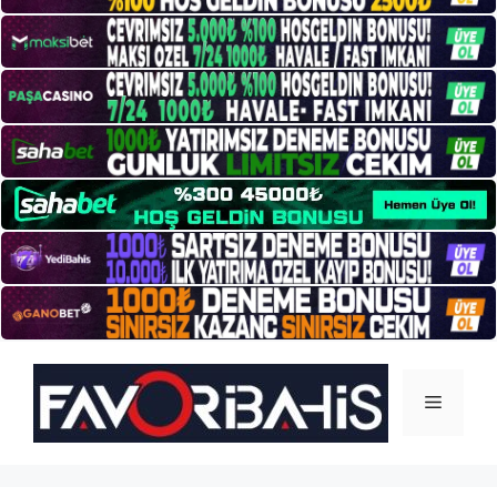
İçeriğe
atla
Menü