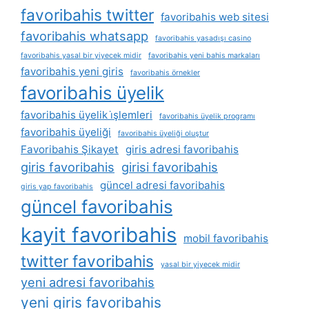
favoribahis twitter
favoribahis web sitesi
favoribahis whatsapp
favoribahis yasadışı casino
favoribahis yasal bir yiyecek midir
favoribahis yeni bahis markaları
favoribahis yeni giris
favoribahis örnekler
favoribahis üyelik
favoribahis üyelik i̇şlemleri
favoribahis üyelik programı
favoribahis üyeliği
favoribahis üyeliği oluştur
Favoribahis Şikayet
giris adresi favoribahis
giris favoribahis
girisi favoribahis
güncel adresi favoribahis
giris yap favoribahis
güncel favoribahis
kayit favoribahis
mobil favoribahis
twitter favoribahis
yasal bir yiyecek midir
yeni adresi favoribahis
yeni giris favoribahis