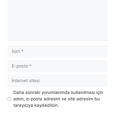
İsim
E-
posta
İnternet
sitesi
Daha sonraki yorumlarımda kullanılması için
adım, e-posta adresim ve site adresim bu
tarayıcıya kaydedilsin.