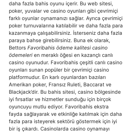
daha fazla bahis oyunu içerir. Bu web sitesi,
poker, yuvalar ve casino oyunları gibi çevrimiçi
farklı oyunlar oynamanızı sağlar. Ayrıca çevrimiçi
poker turnuvalarına katılabilir ve daha fazla para
kazanmaya çalışabilirsiniz. İsterseniz daha fazla
paraya bahse girebilirsiniz. Buna ek olarak,
Bettors
Favoribahis ödeme kalitesi casino
ödemeleri
en meraklı öğesi en kazançlı canlı
casino oyunudur. Favoribahis çeşitli canlı casino
oyunları sunan popüler bir çevrimiçi casino
platformudur. En karlı oyunlardan bazıları
Amerikan poker, Fransız Ruleti, Baccarat ve
Blackjack’dir. Bu bahis sitesi, casino bölgesinde
iyi fırsatlar ve hizmetler sunduğu için birçok
oyuncuyu mutlu ediyor. Favoribahis ekstra
fayda sağlayarak ve etkinliğe katılmak için daha
fazla para isteyerek sektörü göstermek için iyi
bir iş çıkardı. Casinolarda casino oynamayı