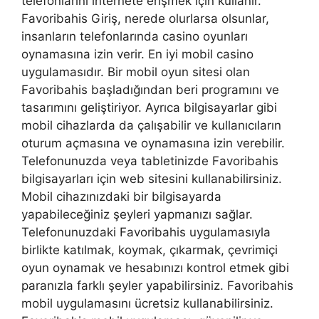
telefonlarını internete erişmek için kullanır.
Favoribahis Giriş, nerede olurlarsa olsunlar,
insanların telefonlarında casino oyunları
oynamasına izin verir. En iyi mobil casino
uygulamasıdır. Bir mobil oyun sitesi olan
Favoribahis başladığından beri programını ve
tasarımını geliştiriyor. Ayrıca bilgisayarlar gibi
mobil cihazlarda da çalışabilir ve kullanıcıların
oturum açmasına ve oynamasına izin verebilir.
Telefonunuzda veya tabletinizde Favoribahis
bilgisayarları için web sitesini kullanabilirsiniz.
Mobil cihazınızdaki bir bilgisayarda
yapabileceğiniz şeyleri yapmanızı sağlar.
Telefonunuzdaki Favoribahis uygulamasıyla
birlikte katılmak, koymak, çıkarmak, çevrimiçi
oyun oynamak ve hesabınızı kontrol etmek gibi
paranızla farklı şeyler yapabilirsiniz. Favoribahis
mobil uygulamasını ücretsiz kullanabilirsiniz.