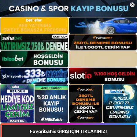
×
Favoribahis GİRİŞ İÇİN TIKLAYINIZ!