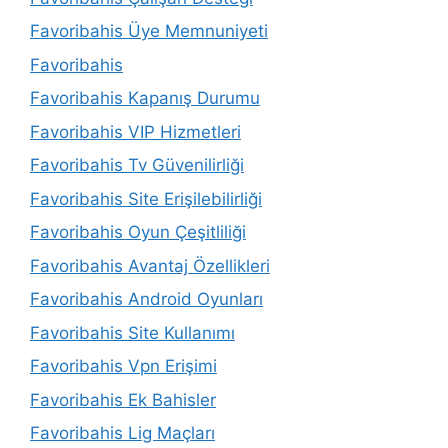
Favoribahis Üye Memnuniyeti
Favoribahis
Favoribahis Kapanış Durumu
Favoribahis VIP Hizmetleri
Favoribahis Tv Güvenilirliği
Favoribahis Site Erişilebilirliği
Favoribahis Oyun Çeşitliliği
Favoribahis Avantaj Özellikleri
Favoribahis Android Oyunları
Favoribahis Site Kullanımı
Favoribahis Vpn Erişimi
Favoribahis Ek Bahisler
Favoribahis Lig Maçları