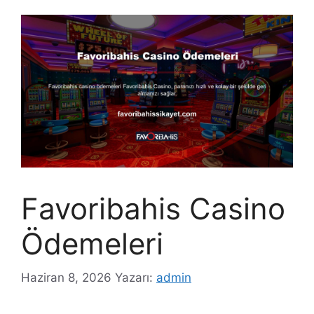
Favoribahis Casino
Ödemeleri
Haziran 8, 2026
Yazarı:
admin