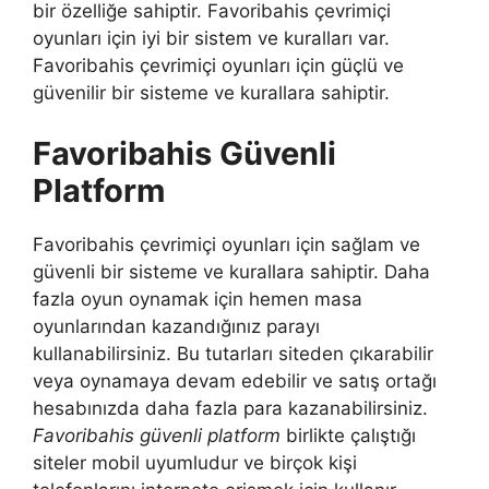
bir özelliğe sahiptir. Favoribahis çevrimiçi
oyunları için iyi bir sistem ve kuralları var.
Favoribahis çevrimiçi oyunları için güçlü ve
güvenilir bir sisteme ve kurallara sahiptir.
Favoribahis Güvenli
Platform
Favoribahis çevrimiçi oyunları için sağlam ve
güvenli bir sisteme ve kurallara sahiptir. Daha
fazla oyun oynamak için hemen masa
oyunlarından kazandığınız parayı
kullanabilirsiniz. Bu tutarları siteden çıkarabilir
veya oynamaya devam edebilir ve satış ortağı
hesabınızda daha fazla para kazanabilirsiniz.
Favoribahis güvenli platform
birlikte çalıştığı
siteler mobil uyumludur ve birçok kişi