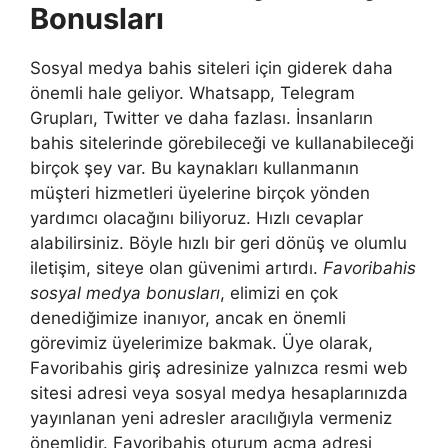
Bonusları
Sosyal medya bahis siteleri için giderek daha
önemli hale geliyor. Whatsapp, Telegram
Grupları, Twitter ve daha fazlası. İnsanların
bahis sitelerinde görebileceği ve kullanabileceği
birçok şey var. Bu kaynakları kullanmanın
müşteri hizmetleri üyelerine birçok yönden
yardımcı olacağını biliyoruz. Hızlı cevaplar
alabilirsiniz. Böyle hızlı bir geri dönüş ve olumlu
iletişim, siteye olan güvenimi artırdı.
Favoribahis
sosyal medya bonusları
, elimizi en çok
denediğimize inanıyor, ancak en önemli
görevimiz üyelerimize bakmak. Üye olarak,
Favoribahis giriş adresinize yalnızca resmi web
sitesi adresi veya sosyal medya hesaplarınızda
yayınlanan yeni adresler aracılığıyla vermeniz
önemlidir. Favoribahis oturum açma adresi