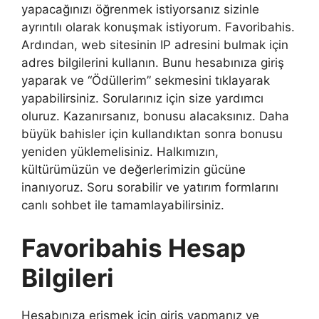
yapacağınızı öğrenmek istiyorsanız sizinle
ayrıntılı olarak konuşmak istiyorum. Favoribahis.
Ardından, web sitesinin IP adresini bulmak için
adres bilgilerini kullanın. Bunu hesabınıza giriş
yaparak ve “Ödüllerim” sekmesini tıklayarak
yapabilirsiniz. Sorularınız için size yardımcı
oluruz. Kazanırsanız, bonusu alacaksınız. Daha
büyük bahisler için kullandıktan sonra bonusu
yeniden yüklemelisiniz. Halkımızın,
kültürümüzün ve değerlerimizin gücüne
inanıyoruz. Soru sorabilir ve yatırım formlarını
canlı sohbet ile tamamlayabilirsiniz.
Favoribahis Hesap
Bilgileri
Hesabınıza erişmek için giriş yapmanız ve