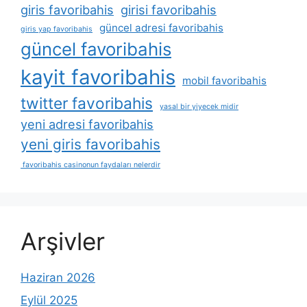
giris favoribahis
girisi favoribahis
güncel adresi favoribahis
giris yap favoribahis
güncel favoribahis
kayit favoribahis
mobil favoribahis
twitter favoribahis
yasal bir yiyecek midir
yeni adresi favoribahis
yeni giris favoribahis
favoribahis casinonun faydaları nelerdir
Arşivler
Haziran 2026
Eylül 2025