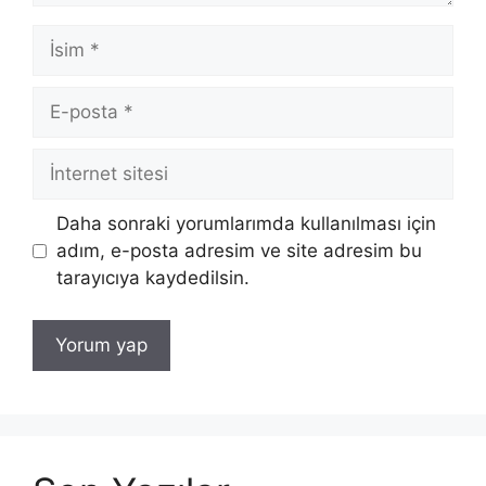
İsim
E-
posta
İnternet
sitesi
Daha sonraki yorumlarımda kullanılması için
adım, e-posta adresim ve site adresim bu
tarayıcıya kaydedilsin.