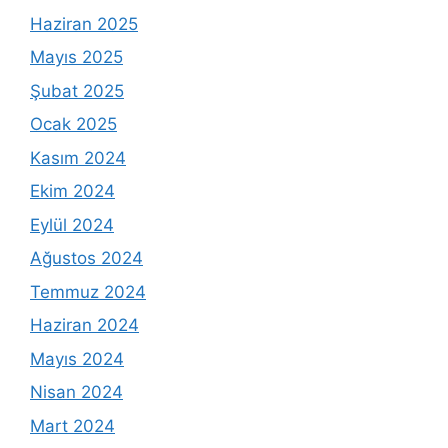
Haziran 2025
Mayıs 2025
Şubat 2025
Ocak 2025
Kasım 2024
Ekim 2024
Eylül 2024
Ağustos 2024
Temmuz 2024
Haziran 2024
Mayıs 2024
Nisan 2024
Mart 2024