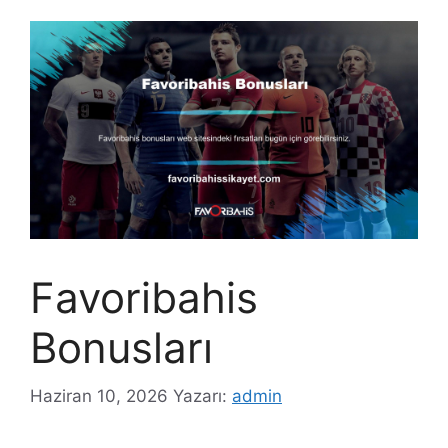
Favoribahis
Bonusları
Haziran 10, 2026
Yazarı:
admin