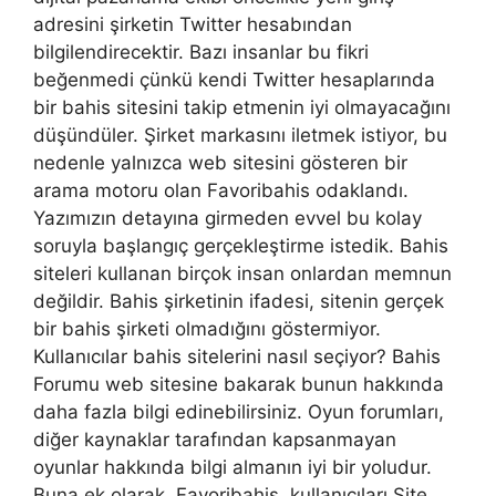
adresini şirketin Twitter hesabından
bilgilendirecektir. Bazı insanlar bu fikri
beğenmedi çünkü kendi Twitter hesaplarında
bir bahis sitesini takip etmenin iyi olmayacağını
düşündüler. Şirket markasını iletmek istiyor, bu
nedenle yalnızca web sitesini gösteren bir
arama motoru olan Favoribahis odaklandı.
Yazımızın detayına girmeden evvel bu kolay
soruyla başlangıç gerçekleştirme istedik. Bahis
siteleri kullanan birçok insan onlardan memnun
değildir. Bahis şirketinin ifadesi, sitenin gerçek
bir bahis şirketi olmadığını göstermiyor.
Kullanıcılar bahis sitelerini nasıl seçiyor? Bahis
Forumu web sitesine bakarak bunun hakkında
daha fazla bilgi edinebilirsiniz. Oyun forumları,
diğer kaynaklar tarafından kapsanmayan
oyunlar hakkında bilgi almanın iyi bir yoludur.
Buna ek olarak, Favoribahis, kullanıcıları Site