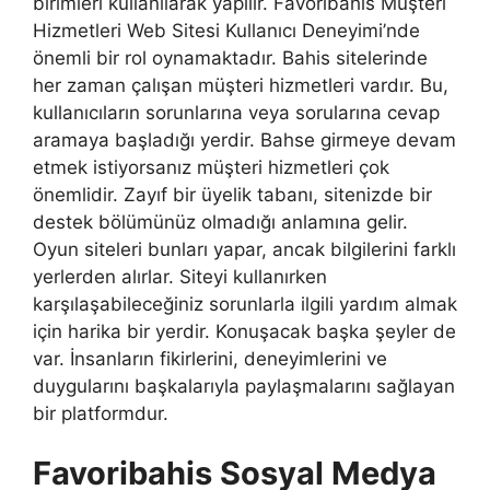
birimleri kullanılarak yapılır. Favoribahis Müşteri
Hizmetleri Web Sitesi Kullanıcı Deneyimi’nde
önemli bir rol oynamaktadır. Bahis sitelerinde
her zaman çalışan müşteri hizmetleri vardır. Bu,
kullanıcıların sorunlarına veya sorularına cevap
aramaya başladığı yerdir. Bahse girmeye devam
etmek istiyorsanız müşteri hizmetleri çok
önemlidir. Zayıf bir üyelik tabanı, sitenizde bir
destek bölümünüz olmadığı anlamına gelir.
Oyun siteleri bunları yapar, ancak bilgilerini farklı
yerlerden alırlar. Siteyi kullanırken
karşılaşabileceğiniz sorunlarla ilgili yardım almak
için harika bir yerdir. Konuşacak başka şeyler de
var. İnsanların fikirlerini, deneyimlerini ve
duygularını başkalarıyla paylaşmalarını sağlayan
bir platformdur.
Favoribahis Sosyal Medya