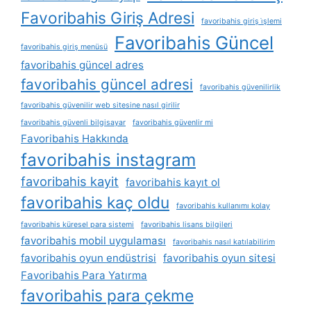
Favoribahis Giriş Adresi
favoribahis giriş i̇şlemi
Favoribahis Güncel
favoribahis giriş menüsü
favoribahis güncel adres
favoribahis güncel adresi
favoribahis güvenilirlik
favoribahis güvenilir web sitesine nasıl girilir
favoribahis güvenli bilgisayar
favoribahis güvenlir mi
Favoribahis Hakkında
favoribahis instagram
favoribahis kayit
favoribahis kayıt ol
favoribahis kaç oldu
favoribahis kullanımı kolay
favoribahis küresel para sistemi
favoribahis lisans bilgileri
favoribahis mobil uygulaması
favoribahis nasıl katılabilirim
favoribahis oyun endüstrisi
favoribahis oyun sitesi
Favoribahis Para Yatırma
favoribahis para çekme