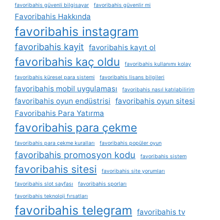
favoribahis güvenli bilgisayar
favoribahis güvenlir mi
Favoribahis Hakkında
favoribahis instagram
favoribahis kayit
favoribahis kayıt ol
favoribahis kaç oldu
favoribahis kullanımı kolay
favoribahis küresel para sistemi
favoribahis lisans bilgileri
favoribahis mobil uygulaması
favoribahis nasıl katılabilirim
favoribahis oyun endüstrisi
favoribahis oyun sitesi
Favoribahis Para Yatırma
favoribahis para çekme
favoribahis para çekme kuralları
favoribahis popüler oyun
favoribahis promosyon kodu
favoribahis sistem
favoribahis sitesi
favoribahis site yorumları
favoribahis slot sayfası
favoribahis sporları
favoribahis teknoloji fırsatları
favoribahis telegram
favoribahis tv