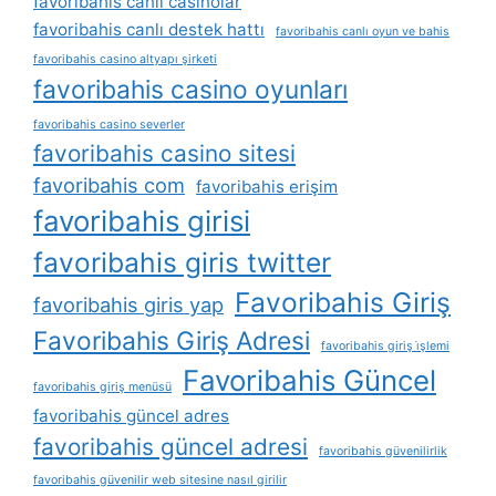
favoribahis canlı casinolar
favoribahis canlı destek hattı
favoribahis canlı oyun ve bahis
favoribahis casino altyapı şirketi
favoribahis casino oyunları
favoribahis casino severler
favoribahis casino sitesi
favoribahis com
favoribahis erişim
favoribahis girisi
favoribahis giris twitter
Favoribahis Giriş
favoribahis giris yap
Favoribahis Giriş Adresi
favoribahis giriş i̇şlemi
Favoribahis Güncel
favoribahis giriş menüsü
favoribahis güncel adres
favoribahis güncel adresi
favoribahis güvenilirlik
favoribahis güvenilir web sitesine nasıl girilir