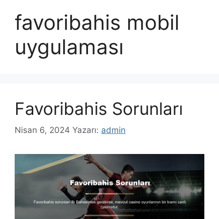
favoribahis mobil
uygulaması
Favoribahis Sorunları
Nisan 6, 2024
Yazarı:
admin