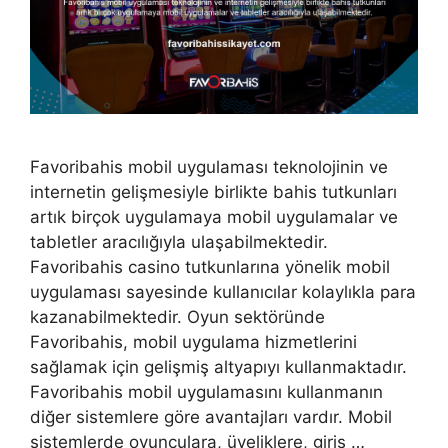
Favoribahis mobil uygulaması teknolojinin ve
internetin gelişmesiyle birlikte bahis tutkunları
artık birçok uygulamaya mobil uygulamalar ve
tabletler aracılığıyla ulaşabilmektedir.
Favoribahis casino tutkunlarına yönelik mobil
uygulaması sayesinde kullanıcılar kolaylıkla para
kazanabilmektedir. Oyun sektöründe
Favoribahis, mobil uygulama hizmetlerini
sağlamak için gelişmiş altyapıyı kullanmaktadır.
Favoribahis mobil uygulamasını kullanmanın
diğer sistemlere göre avantajları vardır. Mobil
sistemlerde oyunculara, üyeliklere, giriş …