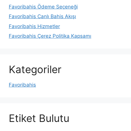
Favoribahis Ödeme Seçeneği
Favoribahis Canlı Bahis Akışı
Favoribahis Hizmetler
Favoribahis Çerez Politika Kapsamı
Kategoriler
Favoribahis
Etiket Bulutu