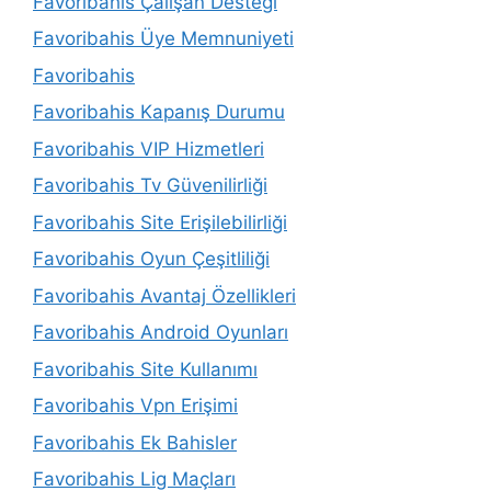
Favoribahis Çalışan Desteği
Favoribahis Üye Memnuniyeti
Favoribahis
Favoribahis Kapanış Durumu
Favoribahis VIP Hizmetleri
Favoribahis Tv Güvenilirliği
Favoribahis Site Erişilebilirliği
Favoribahis Oyun Çeşitliliği
Favoribahis Avantaj Özellikleri
Favoribahis Android Oyunları
Favoribahis Site Kullanımı
Favoribahis Vpn Erişimi
Favoribahis Ek Bahisler
Favoribahis Lig Maçları