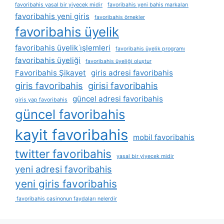
favoribahis yasal bir yiyecek midir
favoribahis yeni bahis markaları
favoribahis yeni giris
favoribahis örnekler
favoribahis üyelik
favoribahis üyelik i̇şlemleri
favoribahis üyelik programı
favoribahis üyeliği
favoribahis üyeliği oluştur
Favoribahis Şikayet
giris adresi favoribahis
giris favoribahis
girisi favoribahis
güncel adresi favoribahis
giris yap favoribahis
güncel favoribahis
kayit favoribahis
mobil favoribahis
twitter favoribahis
yasal bir yiyecek midir
yeni adresi favoribahis
yeni giris favoribahis
favoribahis casinonun faydaları nelerdir