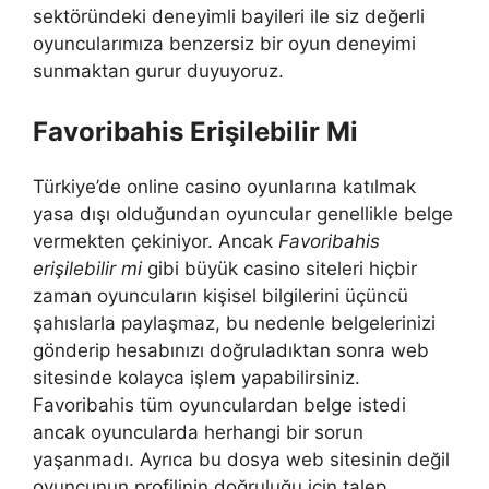
sektöründeki deneyimli bayileri ile siz değerli
oyuncularımıza benzersiz bir oyun deneyimi
sunmaktan gurur duyuyoruz.
Favoribahis Erişilebilir Mi
Türkiye’de online casino oyunlarına katılmak
yasa dışı olduğundan oyuncular genellikle belge
vermekten çekiniyor. Ancak
Favoribahis
erişilebilir mi
gibi büyük casino siteleri hiçbir
zaman oyuncuların kişisel bilgilerini üçüncü
şahıslarla paylaşmaz, bu nedenle belgelerinizi
gönderip hesabınızı doğruladıktan sonra web
sitesinde kolayca işlem yapabilirsiniz.
Favoribahis tüm oyunculardan belge istedi
ancak oyuncularda herhangi bir sorun
yaşanmadı. Ayrıca bu dosya web sitesinin değil
oyuncunun profilinin doğruluğu için talep