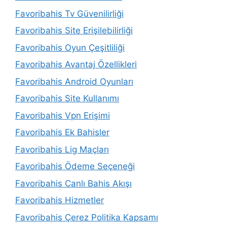
Favoribahis Tv Güvenilirliği
Favoribahis Site Erişilebilirliği
Favoribahis Oyun Çeşitliliği
Favoribahis Avantaj Özellikleri
Favoribahis Android Oyunları
Favoribahis Site Kullanımı
Favoribahis Vpn Erişimi
Favoribahis Ek Bahisler
Favoribahis Lig Maçları
Favoribahis Ödeme Seçeneği
Favoribahis Canlı Bahis Akışı
Favoribahis Hizmetler
Favoribahis Çerez Politika Kapsamı