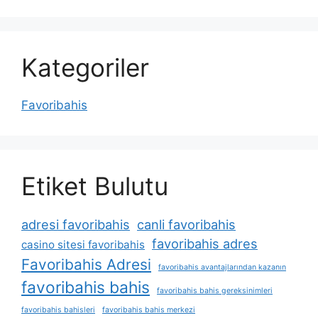
Kategoriler
Favoribahis
Etiket Bulutu
adresi favoribahis
canli favoribahis
favoribahis adres
casino sitesi favoribahis
Favoribahis Adresi
favoribahis avantajlarından kazanın
favoribahis bahis
favoribahis bahis gereksinimleri
favoribahis bahisleri
favoribahis bahis merkezi