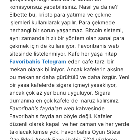
komisyonsuz yapabilirsiniz. Nasıl ya da ne?
Elbette bu, kripto para yatırma ve çekme
işlemleri kullanılarak yapılır. Para çekmede
herhangi bir sorun yaşanmaz. Bitcoin sistemi,
aynı zamanda hızlı bir yöntem olan sanal para
çekmek için de kullanılıyor. Favoribahis web
sitesinde listelenmiyor. Kafe her yaşa hitap
Favoribahis Telegram
eden cafe tarzı bir
mekan olarak biliniyor. Ancak kafelerin aksine
bu mekanlar daha gürültülü ve daha özgür. Yeni
bir yasa kafelerde sigara içmeyi yasaklıyor,
ancak çok az yer bunu uyguluyor. Sigara
dumanına en çok kafelerde maruz kalırsınız.
Favoribahis faydaları web
kahvesinde
Favoribahis faydaları böyle değil. Kafeler
düzenli olarak kapalı ve her zaman ve her yerde
takılacak kimse yok. Favoribahis Oyun Sitesi
Özellikleri Ancak Favoribahis 7/24 yüzlerce