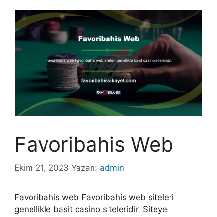
Favoribahis Web
Ekim 21, 2023
Yazarı:
admin
Favoribahis web Favoribahis web siteleri
genellikle basit casino siteleridir. Siteye