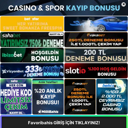
×
Favoribahis GİRİŞ İÇİN TIKLAYINIZ!