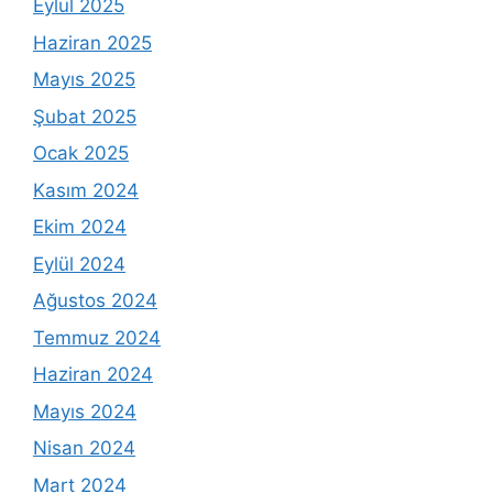
Eylül 2025
Haziran 2025
Mayıs 2025
Şubat 2025
Ocak 2025
Kasım 2024
Ekim 2024
Eylül 2024
Ağustos 2024
Temmuz 2024
Haziran 2024
Mayıs 2024
Nisan 2024
Mart 2024