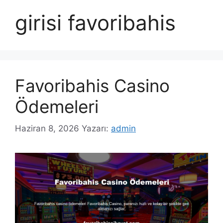
girisi favoribahis
Favoribahis Casino
Ödemeleri
Haziran 8, 2026
Yazarı:
admin