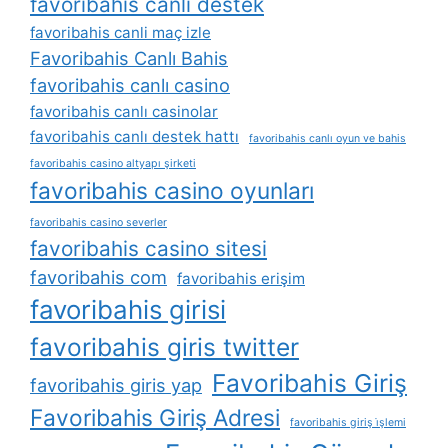
favoribahis canli destek
favoribahis canli maç izle
Favoribahis Canlı Bahis
favoribahis canlı casino
favoribahis canlı casinolar
favoribahis canlı destek hattı
favoribahis canlı oyun ve bahis
favoribahis casino altyapı şirketi
favoribahis casino oyunları
favoribahis casino severler
favoribahis casino sitesi
favoribahis com
favoribahis erişim
favoribahis girisi
favoribahis giris twitter
Favoribahis Giriş
favoribahis giris yap
Favoribahis Giriş Adresi
favoribahis giriş i̇şlemi