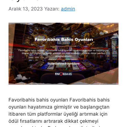
Aralık 13, 2023
Yazarı:
admin
Favoribahis bahis oyunları Favoribahis bahis
oyunları hayatımıza girmiştir ve başlangıçtan
itibaren tüm platformlar üyeliği artırmak için
ödül fırsatlarını artırarak dikkat çekmeyi