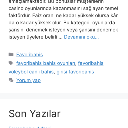
amaçlamaktadır. Bu bonuslar müşterilerin
casino oyunlarında kazanmasını sağlayan temel
faktördür. Faiz oranı ne kadar yüksek olursa kâr
da o kadar yüksek olur. Bu kategori, oyunlarda
şansını denemek isteyen veya şansını denemek
isteyen üyelere belirli …
Devamını oku…
Kategoriler
Favoribahis
Etiketler
favoribahis bahis oyunları
,
favoribahis
voleybol canlı bahis
,
girisi favoribahis
Yorum yap
Son Yazılar