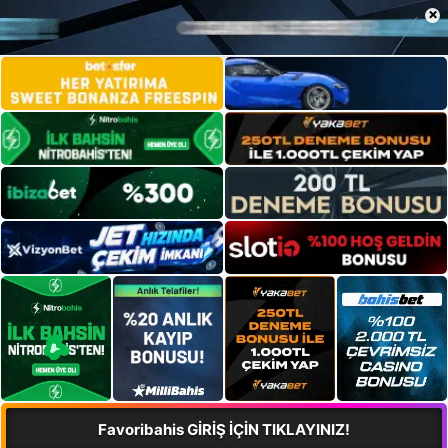
×
Favoribahis GİRİŞ İÇİN TIKLAYINIZ!