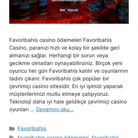
Favoribahis casino ödemeleri Favoribahis
Casino, paranızı hızlı ve kolay bir şekilde geri
almanızı sağlar. Herhangi bir sorun veya
gecikme olmadan oynayabilirsiniz. Birçok yeni
oyuncu her gün Favoribahis katılır ve oyunlarının
tadını çıkarır. Favoribahis çok popüler bir
çevrimiçi casino sitesidir. En iyi işimizi yaparak
müşterilerimizi mutlu etmeye çalışıyoruz.
Teknoloji daha iyi hale geldikçe çevrimiçi casino
oyunları …
Devamını oku…
Kategoriler
Favoribahis
Etiketler
favoribahis casino ödemeleri
,
favoribahis