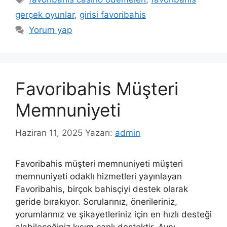
gerçek oyunlar
,
girisi favoribahis
Yorum yap
Favoribahis Müşteri
Memnuniyeti
Haziran 11, 2025
Yazarı:
admin
Favoribahis müşteri memnuniyeti müşteri
memnuniyeti odaklı hizmetleri yayınlayan
Favoribahis, birçok bahisçiyi destek olarak
geride bırakıyor. Sorularınız, önerileriniz,
yorumlarınız ve şikayetleriniz için en hızlı desteği
alabileceğiniz kısım canlı destektir. Aynı