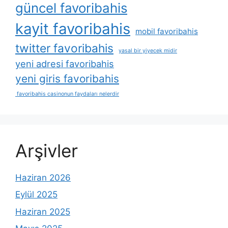
güncel favoribahis
kayit favoribahis
mobil favoribahis
twitter favoribahis
yasal bir yiyecek midir
yeni adresi favoribahis
yeni giris favoribahis
favoribahis casinonun faydaları nelerdir
Arşivler
Haziran 2026
Eylül 2025
Haziran 2025