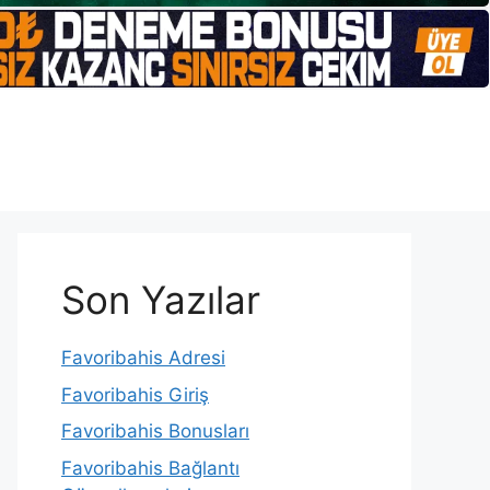
Son Yazılar
Favoribahis Adresi
Favoribahis Giriş
Favoribahis Bonusları
Favoribahis Bağlantı