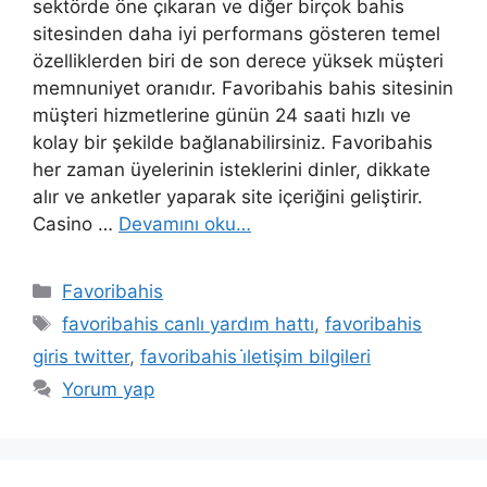
sektörde öne çıkaran ve diğer birçok bahis
sitesinden daha iyi performans gösteren temel
özelliklerden biri de son derece yüksek müşteri
memnuniyet oranıdır. Favoribahis bahis sitesinin
müşteri hizmetlerine günün 24 saati hızlı ve
kolay bir şekilde bağlanabilirsiniz. Favoribahis
her zaman üyelerinin isteklerini dinler, dikkate
alır ve anketler yaparak site içeriğini geliştirir.
Casino …
Devamını oku…
Kategoriler
Favoribahis
Etiketler
favoribahis canlı yardım hattı
,
favoribahis
giris twitter
,
favoribahis i̇letişim bilgileri
Yorum yap