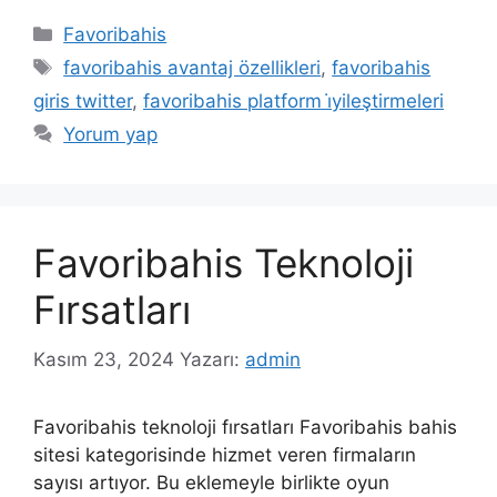
Kategoriler
Favoribahis
Etiketler
favoribahis avantaj özellikleri
,
favoribahis
giris twitter
,
favoribahis platform i̇yileştirmeleri
Yorum yap
Favoribahis Teknoloji
Fırsatları
Kasım 23, 2024
Yazarı:
admin
Favoribahis teknoloji fırsatları Favoribahis bahis
sitesi kategorisinde hizmet veren firmaların
sayısı artıyor. Bu eklemeyle birlikte oyun