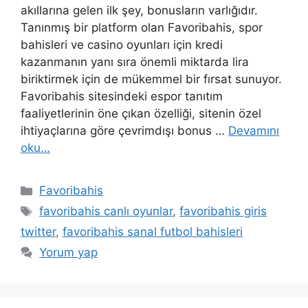
akıllarına gelen ilk şey, bonusların varlığıdır.
Tanınmış bir platform olan Favoribahis, spor
bahisleri ve casino oyunları için kredi
kazanmanın yanı sıra önemli miktarda lira
biriktirmek için de mükemmel bir fırsat sunuyor.
Favoribahis sitesindeki espor tanıtım
faaliyetlerinin öne çıkan özelliği, sitenin özel
ihtiyaçlarına göre çevrimdışı bonus …
Devamını
oku…
Kategoriler
Favoribahis
Etiketler
favoribahis canlı oyunlar
,
favoribahis giris
twitter
,
favoribahis sanal futbol bahisleri
Yorum yap