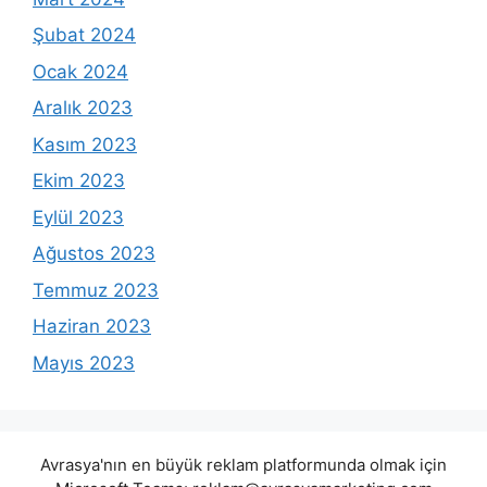
Şubat 2024
Ocak 2024
Aralık 2023
Kasım 2023
Ekim 2023
Eylül 2023
Ağustos 2023
Temmuz 2023
Haziran 2023
Mayıs 2023
Avrasya'nın en büyük reklam platformunda olmak için