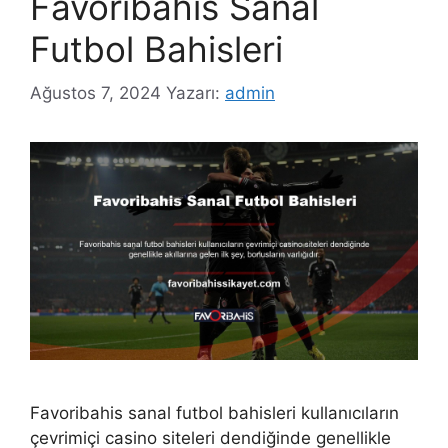
Favoribahis Sanal
Futbol Bahisleri
Ağustos 7, 2024
Yazarı:
admin
Favoribahis sanal futbol bahisleri kullanıcıların
çevrimiçi casino siteleri dendiğinde genellikle