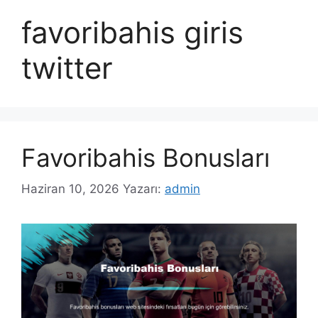
favoribahis giris
twitter
Favoribahis Bonusları
Haziran 10, 2026
Yazarı:
admin