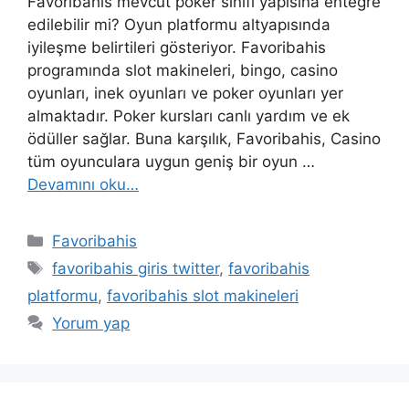
Favoribahis mevcut poker sınıfı yapısına entegre
edilebilir mi? Oyun platformu altyapısında
iyileşme belirtileri gösteriyor. Favoribahis
programında slot makineleri, bingo, casino
oyunları, inek oyunları ve poker oyunları yer
almaktadır. Poker kursları canlı yardım ve ek
ödüller sağlar. Buna karşılık, Favoribahis, Casino
tüm oyunculara uygun geniş bir oyun …
Devamını oku…
Kategoriler
Favoribahis
Etiketler
favoribahis giris twitter
,
favoribahis
platformu
,
favoribahis slot makineleri
Yorum yap