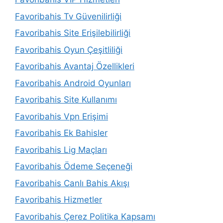
Favoribahis Tv Güvenilirliği
Favoribahis Site Erişilebilirliği
Favoribahis Oyun Çeşitliliği
Favoribahis Avantaj Özellikleri
Favoribahis Android Oyunları
Favoribahis Site Kullanımı
Favoribahis Vpn Erişimi
Favoribahis Ek Bahisler
Favoribahis Lig Maçları
Favoribahis Ödeme Seçeneği
Favoribahis Canlı Bahis Akışı
Favoribahis Hizmetler
Favoribahis Çerez Politika Kapsamı