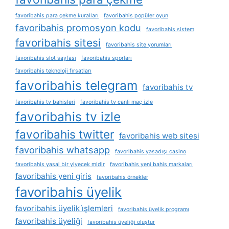
favoribahis para çekme kuralları
favoribahis popüler oyun
favoribahis promosyon kodu
favoribahis sistem
favoribahis sitesi
favoribahis site yorumları
favoribahis slot sayfası
favoribahis sporları
favoribahis teknoloji fırsatları
favoribahis telegram
favoribahis tv
favoribahis tv bahisleri
favoribahis tv canli maç izle
favoribahis tv izle
favoribahis twitter
favoribahis web sitesi
favoribahis whatsapp
favoribahis yasadışı casino
favoribahis yasal bir yiyecek midir
favoribahis yeni bahis markaları
favoribahis yeni giris
favoribahis örnekler
favoribahis üyelik
favoribahis üyelik i̇şlemleri
favoribahis üyelik programı
favoribahis üyeliği
favoribahis üyeliği oluştur