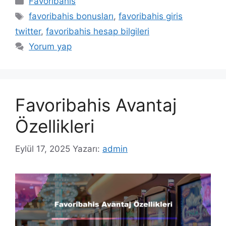
Favoribahis
Etiketler
favoribahis bonusları
,
favoribahis giris
twitter
,
favoribahis hesap bilgileri
Yorum yap
Favoribahis Avantaj
Özellikleri
Eylül 17, 2025
Yazarı:
admin