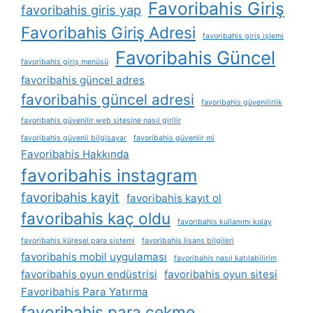
Favoribahis Giriş
favoribahis giris yap
Favoribahis Giriş Adresi
favoribahis giriş i̇şlemi
Favoribahis Güncel
favoribahis giriş menüsü
favoribahis güncel adres
favoribahis güncel adresi
favoribahis güvenilirlik
favoribahis güvenilir web sitesine nasıl girilir
favoribahis güvenli bilgisayar
favoribahis güvenlir mi
Favoribahis Hakkında
favoribahis instagram
favoribahis kayit
favoribahis kayıt ol
favoribahis kaç oldu
favoribahis kullanımı kolay
favoribahis küresel para sistemi
favoribahis lisans bilgileri
favoribahis mobil uygulaması
favoribahis nasıl katılabilirim
favoribahis oyun endüstrisi
favoribahis oyun sitesi
Favoribahis Para Yatırma
favoribahis para çekme