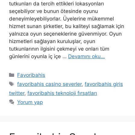
tutkunları da tercih ettikleri lokasyonları
seçebiliyor ve bunun ötesinde oyunu
deneyimleyebiliyorlar. Üyelerine mükemmel
hizmet sunan şirketler, bu kaliteyi sağlamak için
yalnızca oyun seçeneklerine güvenmiyor. Oyun
hizmetleri sağlayan kuruluşlar, oyun
tutkunlarının ilgisini çekmeyi ve onları tüm
günlerini oyunla iç içe …
Devamını oku…
Kategoriler
Favoribahis
Etiketler
favoribahis casino severler
,
favoribahis giris
twitter
,
favoribahis teknoloji fırsatları
Yorum yap