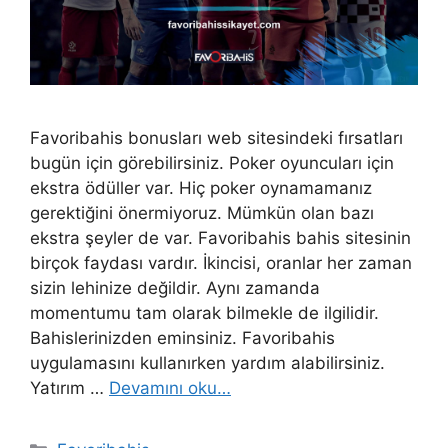
Favoribahis bonusları web sitesindeki fırsatları
bugün için görebilirsiniz. Poker oyuncuları için
ekstra ödüller var. Hiç poker oynamamanız
gerektiğini önermiyoruz. Mümkün olan bazı
ekstra şeyler de var. Favoribahis bahis sitesinin
birçok faydası vardır. İkincisi, oranlar her zaman
sizin lehinize değildir. Aynı zamanda
momentumu tam olarak bilmekle de ilgilidir.
Bahislerinizden eminsiniz. Favoribahis
uygulamasını kullanırken yardım alabilirsiniz.
Yatırım …
Devamını oku…
Kategoriler