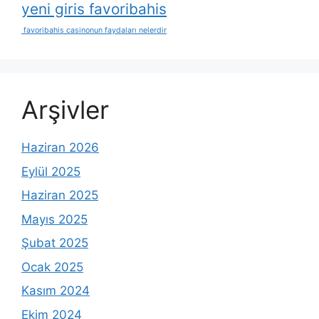
yeni giris favoribahis
favoribahis casinonun faydaları nelerdir
Arşivler
Haziran 2026
Eylül 2025
Haziran 2025
Mayıs 2025
Şubat 2025
Ocak 2025
Kasım 2024
Ekim 2024