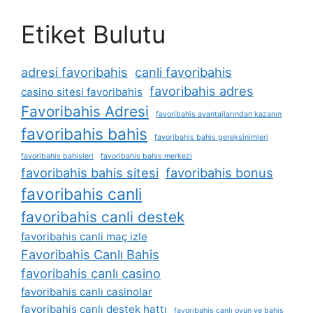
Etiket Bulutu
adresi favoribahis
canli favoribahis
favoribahis adres
casino sitesi favoribahis
Favoribahis Adresi
favoribahis avantajlarından kazanın
favoribahis bahis
favoribahis bahis gereksinimleri
favoribahis bahisleri
favoribahis bahis merkezi
favoribahis bahis sitesi
favoribahis bonus
favoribahis canli
favoribahis canli destek
favoribahis canli maç izle
Favoribahis Canlı Bahis
favoribahis canlı casino
favoribahis canlı casinolar
favoribahis canlı destek hattı
favoribahis canlı oyun ve bahis