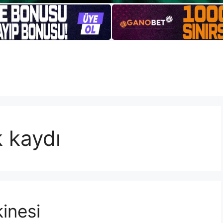
k kaydı
inesi