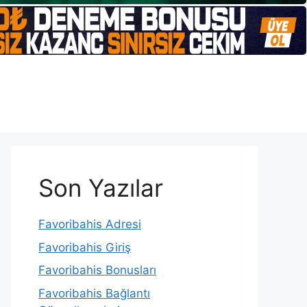
Son Yazılar
Favoribahis Adresi
Favoribahis Giriş
Favoribahis Bonusları
Favoribahis Bağlantı