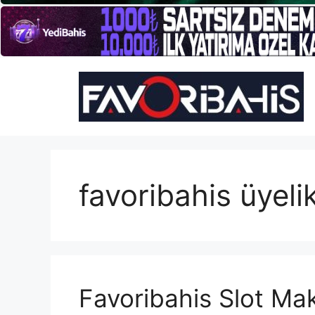
İçeriğe
atla
favoribahis üyeli
Favoribahis Slot Mak