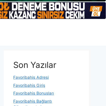
Son Yazılar
Favoribahis Adresi
Favoribahis Giriş
Favoribahis Bonusları
Favoribahis Bağlantı