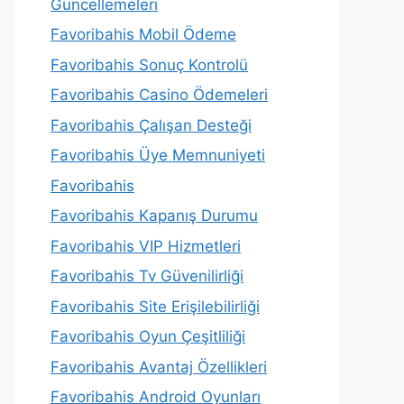
Güncellemeleri
Favoribahis Mobil Ödeme
Favoribahis Sonuç Kontrolü
Favoribahis Casino Ödemeleri
Favoribahis Çalışan Desteği
Favoribahis Üye Memnuniyeti
Favoribahis
Favoribahis Kapanış Durumu
Favoribahis VIP Hizmetleri
Favoribahis Tv Güvenilirliği
Favoribahis Site Erişilebilirliği
Favoribahis Oyun Çeşitliliği
Favoribahis Avantaj Özellikleri
Favoribahis Android Oyunları