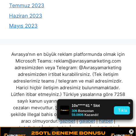
Temmuz 2023
Haziran 2023
Mayıs 2023
Avrasya'nın en büyük reklam platformunda olmak için
Microsoft Teams:
reklam@avrasyamarketing.com
adresimizden veya Telegram: @Avrasyamarketing
adresimizden irtibat kurabilirsiniz. (Tek iletişim
adreslerimiz teams / telegram ve mail adresimizdir.
Harici hiçbir iletişim adresimiz bulunmamaktadır.
Lütfen itibar etmeyiniz.) Türkiye yasalarına göre 7258
sayılı kanun uyarınca yasa dışı bahis oynamanın
cezaları mevcuttur. Şu an bulunduğunuz site hiç bir
şekilde illegal bahis oyunları oynatmıyor ve oynamaya
aracı olmuyordur.
gazibet
|
galabet
|
hatbet
|
skyloftsbet
|
primebahis
|
şansına
|
galatabahis
|
×
casinova