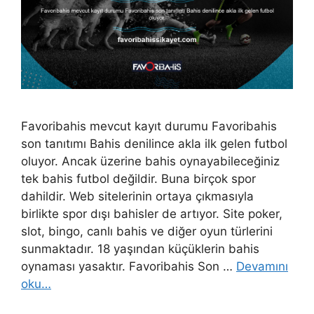
Favoribahis mevcut kayıt durumu Favoribahis
son tanıtımı Bahis denilince akla ilk gelen futbol
oluyor. Ancak üzerine bahis oynayabileceğiniz
tek bahis futbol değildir. Buna birçok spor
dahildir. Web sitelerinin ortaya çıkmasıyla
birlikte spor dışı bahisler de artıyor. Site poker,
slot, bingo, canlı bahis ve diğer oyun türlerini
sunmaktadır. 18 yaşından küçüklerin bahis
oynaması yasaktır. Favoribahis Son …
Devamını
oku…