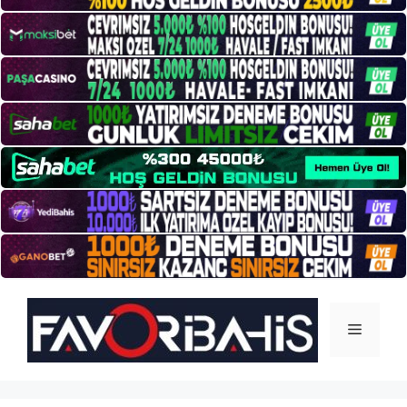
İçeriğe
atla
Menü