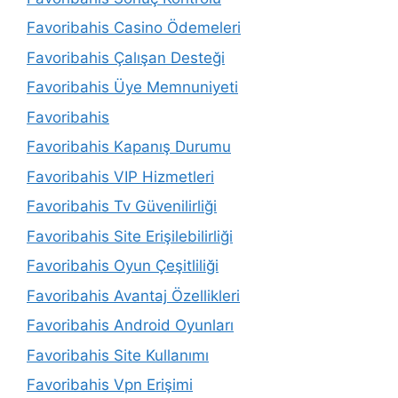
Favoribahis Casino Ödemeleri
Favoribahis Çalışan Desteği
Favoribahis Üye Memnuniyeti
Favoribahis
Favoribahis Kapanış Durumu
Favoribahis VIP Hizmetleri
Favoribahis Tv Güvenilirliği
Favoribahis Site Erişilebilirliği
Favoribahis Oyun Çeşitliliği
Favoribahis Avantaj Özellikleri
Favoribahis Android Oyunları
Favoribahis Site Kullanımı
Favoribahis Vpn Erişimi