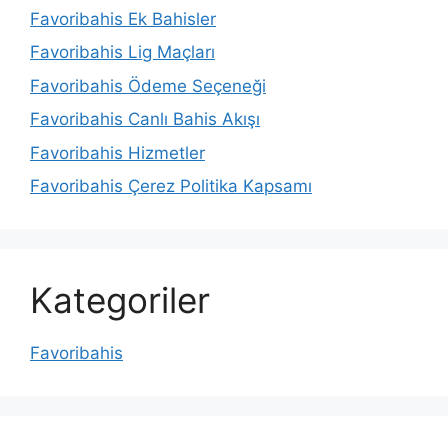
Favoribahis Ek Bahisler
Favoribahis Lig Maçları
Favoribahis Ödeme Seçeneği
Favoribahis Canlı Bahis Akışı
Favoribahis Hizmetler
Favoribahis Çerez Politika Kapsamı
Kategoriler
Favoribahis