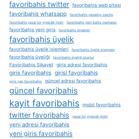
favoribahis twitter
favoribahis web sitesi
favoribahis whatsapp
favoribahis yasadışı casino
favoribahis yasal bir yiyecek midir
favoribahis yeni bahis markaları
favoribahis yeni giris
favoribahis örnekler
favoribahis üyelik
favoribahis üyelik i̇şlemleri
favoribahis üyelik programı
favoribahis üyeliği
favoribahis üyeliği oluştur
Favoribahis Şikayet
giris adresi favoribahis
giris favoribahis
girisi favoribahis
güncel adresi favoribahis
giris yap favoribahis
güncel favoribahis
kayit favoribahis
mobil favoribahis
twitter favoribahis
yasal bir yiyecek midir
yeni adresi favoribahis
yeni giris favoribahis