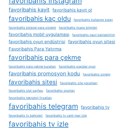
favoribahis instagram
favoribahis kayit
favoribahis kayıt ol
favoribahis kaç oldu
favoribahis kullanımı kolay
favoribahis küresel para sistemi
favoribahis lisans bilgileri
favoribahis mobil uygulaması
favoribahis nasıl katılabilirim
favoribahis oyun endüstrisi
favoribahis oyun sitesi
Favoribahis Para Yatırma
favoribahis para çekme
favoribahis para çekme kuralları
favoribahis popüler oyun
favoribahis promosyon kodu
favoribahis sistem
favoribahis sitesi
favoribahis site yorumları
favoribahis slot sayfası
favoribahis sporları
favoribahis teknoloji fırsatları
favoribahis telegram
favoribahis tv
favoribahis tv bahisleri
favoribahis tv canli maç izle
favoribahis tv izle