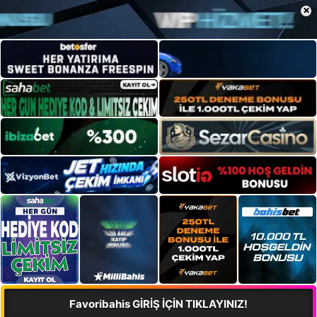
×
Favoribahis GİRİŞ İÇİN TIKLAYINIZ!