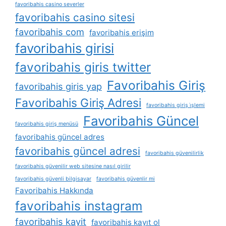
favoribahis casino severler
favoribahis casino sitesi
favoribahis com
favoribahis erişim
favoribahis girisi
favoribahis giris twitter
Favoribahis Giriş
favoribahis giris yap
Favoribahis Giriş Adresi
favoribahis giriş i̇şlemi
Favoribahis Güncel
favoribahis giriş menüsü
favoribahis güncel adres
favoribahis güncel adresi
favoribahis güvenilirlik
favoribahis güvenilir web sitesine nasıl girilir
favoribahis güvenli bilgisayar
favoribahis güvenlir mi
Favoribahis Hakkında
favoribahis instagram
favoribahis kayit
favoribahis kayıt ol