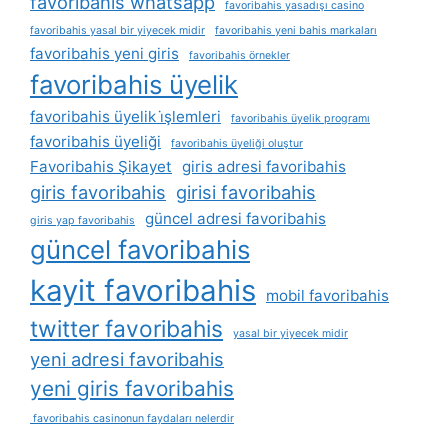
favoribahis whatsapp
favoribahis yasadışı casino
favoribahis yasal bir yiyecek midir
favoribahis yeni bahis markaları
favoribahis yeni giris
favoribahis örnekler
favoribahis üyelik
favoribahis üyelik i̇şlemleri
favoribahis üyelik programı
favoribahis üyeliği
favoribahis üyeliği oluştur
Favoribahis Şikayet
giris adresi favoribahis
giris favoribahis
girisi favoribahis
güncel adresi favoribahis
giris yap favoribahis
güncel favoribahis
kayit favoribahis
mobil favoribahis
twitter favoribahis
yasal bir yiyecek midir
yeni adresi favoribahis
yeni giris favoribahis
favoribahis casinonun faydaları nelerdir