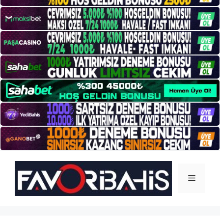
İçeriğe
atla
Menü