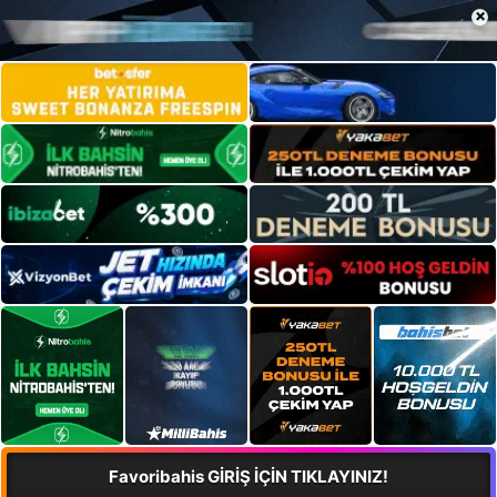
×
Favoribahis GİRİŞ İÇİN TIKLAYINIZ!