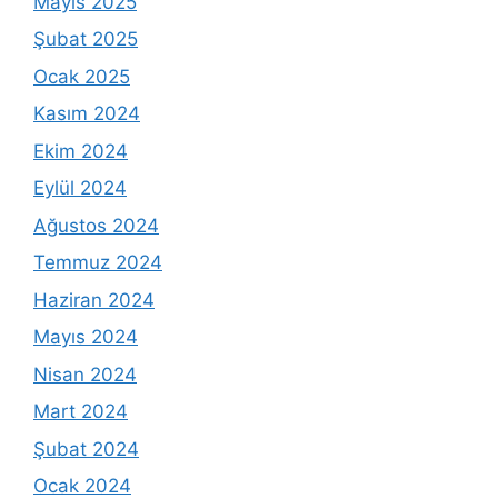
Mayıs 2025
Şubat 2025
Ocak 2025
Kasım 2024
Ekim 2024
Eylül 2024
Ağustos 2024
Temmuz 2024
Haziran 2024
Mayıs 2024
Nisan 2024
Mart 2024
Şubat 2024
Ocak 2024