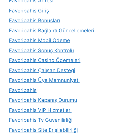
Favoribahis Adresi
Favoribahis Giriş
Favoribahis Bonusları
Favoribahis Bağlantı Güncellemeleri
Favoribahis Mobil Ödeme
Favoribahis Sonuç Kontrolü
Favoribahis Casino Ödemeleri
Favoribahis Çalışan Desteği
Favoribahis Üye Memnuniyeti
Favoribahis
Favoribahis Kapanış Durumu
Favoribahis VIP Hizmetleri
Favoribahis Tv Güvenilirliği
Favoribahis Site Erişilebilirliği