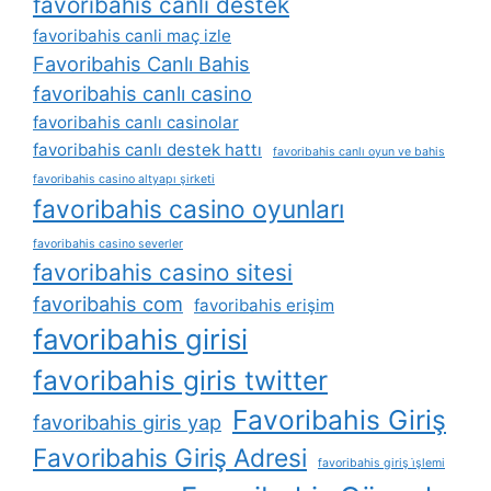
favoribahis canli destek
favoribahis canli maç izle
Favoribahis Canlı Bahis
favoribahis canlı casino
favoribahis canlı casinolar
favoribahis canlı destek hattı
favoribahis canlı oyun ve bahis
favoribahis casino altyapı şirketi
favoribahis casino oyunları
favoribahis casino severler
favoribahis casino sitesi
favoribahis com
favoribahis erişim
favoribahis girisi
favoribahis giris twitter
Favoribahis Giriş
favoribahis giris yap
Favoribahis Giriş Adresi
favoribahis giriş i̇şlemi