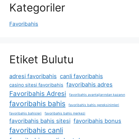
Kategoriler
Favoribahis
Etiket Bulutu
adresi favoribahis
canli favoribahis
favoribahis adres
casino sitesi favoribahis
Favoribahis Adresi
favoribahis avantajlarından kazanın
favoribahis bahis
favoribahis bahis gereksinimleri
favoribahis bahisleri
favoribahis bahis merkezi
favoribahis bahis sitesi
favoribahis bonus
favoribahis canli