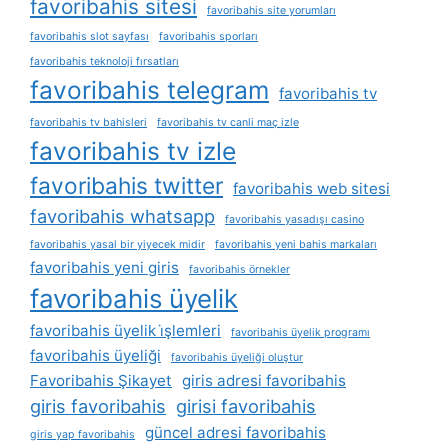
favoribahis sitesi
favoribahis site yorumları
favoribahis slot sayfası
favoribahis sporları
favoribahis teknoloji fırsatları
favoribahis telegram
favoribahis tv
favoribahis tv bahisleri
favoribahis tv canli maç izle
favoribahis tv izle
favoribahis twitter
favoribahis web sitesi
favoribahis whatsapp
favoribahis yasadışı casino
favoribahis yasal bir yiyecek midir
favoribahis yeni bahis markaları
favoribahis yeni giris
favoribahis örnekler
favoribahis üyelik
favoribahis üyelik i̇şlemleri
favoribahis üyelik programı
favoribahis üyeliği
favoribahis üyeliği oluştur
Favoribahis Şikayet
giris adresi favoribahis
giris favoribahis
girisi favoribahis
güncel adresi favoribahis
giris yap favoribahis