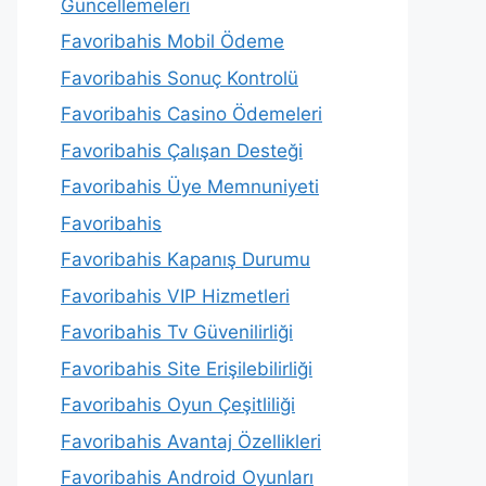
Güncellemeleri
Favoribahis Mobil Ödeme
Favoribahis Sonuç Kontrolü
Favoribahis Casino Ödemeleri
Favoribahis Çalışan Desteği
Favoribahis Üye Memnuniyeti
Favoribahis
Favoribahis Kapanış Durumu
Favoribahis VIP Hizmetleri
Favoribahis Tv Güvenilirliği
Favoribahis Site Erişilebilirliği
Favoribahis Oyun Çeşitliliği
Favoribahis Avantaj Özellikleri
Favoribahis Android Oyunları