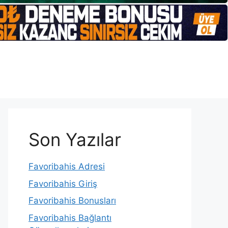
Son Yazılar
Favoribahis Adresi
Favoribahis Giriş
Favoribahis Bonusları
Favoribahis Bağlantı