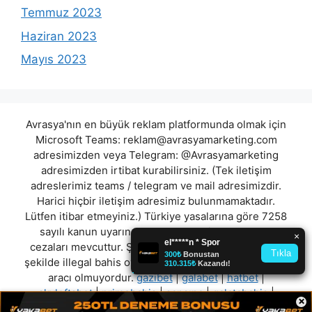
Temmuz 2023
Haziran 2023
Mayıs 2023
Avrasya'nın en büyük reklam platformunda olmak için
Microsoft Teams:
reklam@avrasyamarketing.com
adresimizden veya Telegram: @Avrasyamarketing
adresimizden irtibat kurabilirsiniz. (Tek iletişim
adreslerimiz teams / telegram ve mail adresimizdir.
Harici hiçbir iletişim adresimiz bulunmamaktadır.
Lütfen itibar etmeyiniz.) Türkiye yasalarına göre 7258
sayılı kanun uyarınca yasa dışı bahis oynamanın
cezaları mevcuttur. Şu an bulunduğunuz site hiç bir
şekilde illegal bahis oyunları oynatmıyor ve oynamaya
aracı olmuyordur.
gazibet
|
galabet
|
hatbet
|
skyloftsbet
|
primebahis
|
şansına
|
galatabahis
|
×
casinova