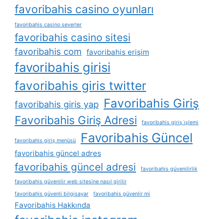
favoribahis casino oyunları
favoribahis casino severler
favoribahis casino sitesi
favoribahis com
favoribahis erişim
favoribahis girisi
favoribahis giris twitter
Favoribahis Giriş
favoribahis giris yap
Favoribahis Giriş Adresi
favoribahis giriş i̇şlemi
Favoribahis Güncel
favoribahis giriş menüsü
favoribahis güncel adres
favoribahis güncel adresi
favoribahis güvenilirlik
favoribahis güvenilir web sitesine nasıl girilir
favoribahis güvenli bilgisayar
favoribahis güvenlir mi
Favoribahis Hakkında