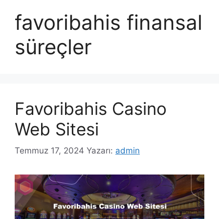
favoribahis finansal
süreçler
Favoribahis Casino
Web Sitesi
Temmuz 17, 2024
Yazarı:
admin