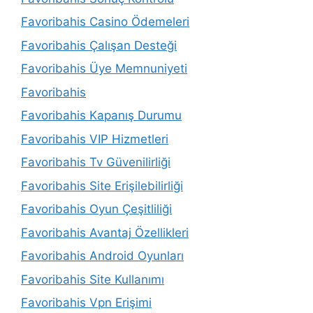
Favoribahis Casino Ödemeleri
Favoribahis Çalışan Desteği
Favoribahis Üye Memnuniyeti
Favoribahis
Favoribahis Kapanış Durumu
Favoribahis VIP Hizmetleri
Favoribahis Tv Güvenilirliği
Favoribahis Site Erişilebilirliği
Favoribahis Oyun Çeşitliliği
Favoribahis Avantaj Özellikleri
Favoribahis Android Oyunları
Favoribahis Site Kullanımı
Favoribahis Vpn Erişimi