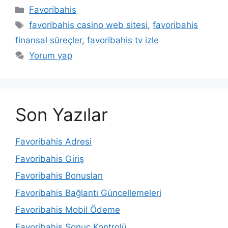
Kategoriler
Favoribahis
Etiketler
favoribahis casino web sitesi
,
favoribahis
finansal süreçler
,
favoribahis tv izle
Yorum yap
Son Yazılar
Favoribahis Adresi
Favoribahis Giriş
Favoribahis Bonusları
Favoribahis Bağlantı Güncellemeleri
Favoribahis Mobil Ödeme
Favoribahis Sonuç Kontrolü