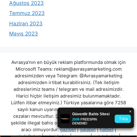
Ağustos 2023
Temmuz 2023
Haziran 2023
Mayıs 2023
Avrasya'nın en büyük reklam platformunda olmak için
Microsoft Teams:
reklam@avrasyamarketing.com
adresimizden veya Telegram: @Avrasyamarketing
adresimizden irtibat kurabilirsiniz. (Tek iletişim
adreslerimiz teams / telegram ve mail adresimizdir.
Harici hiçbir iletişim adresimiz bulunmamaktadır.
Lütfen itibar etmeyiniz.) Türkiye yasalarına göre 7258
sayılı kanun uyarınca yasa dışı bahis oynamanın
cezaları mevcuttur. Şu an bulunduğunuz site hiç bir
şekilde illegal bahis oyunları oynatmıyor ve oynamaya
aracı olmuyordur.
gazibet
|
galabet
|
hatbet
|
skyloftsbet
|
primebahis
|
şansına
|
galatabahis
|