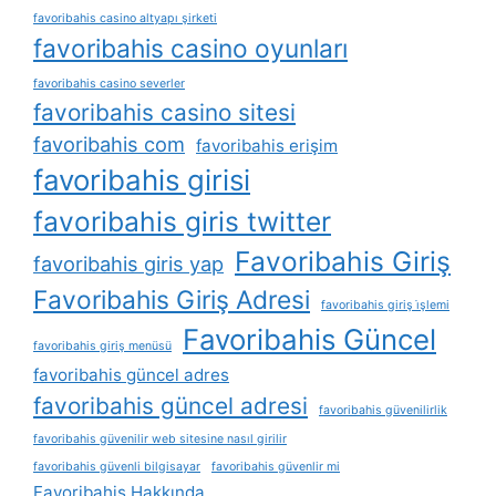
favoribahis casino altyapı şirketi
favoribahis casino oyunları
favoribahis casino severler
favoribahis casino sitesi
favoribahis com
favoribahis erişim
favoribahis girisi
favoribahis giris twitter
Favoribahis Giriş
favoribahis giris yap
Favoribahis Giriş Adresi
favoribahis giriş i̇şlemi
Favoribahis Güncel
favoribahis giriş menüsü
favoribahis güncel adres
favoribahis güncel adresi
favoribahis güvenilirlik
favoribahis güvenilir web sitesine nasıl girilir
favoribahis güvenli bilgisayar
favoribahis güvenlir mi
Favoribahis Hakkında