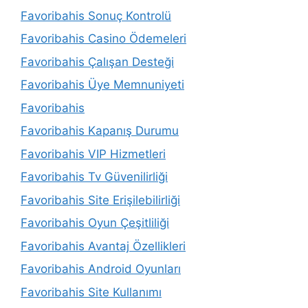
Favoribahis Sonuç Kontrolü
Favoribahis Casino Ödemeleri
Favoribahis Çalışan Desteği
Favoribahis Üye Memnuniyeti
Favoribahis
Favoribahis Kapanış Durumu
Favoribahis VIP Hizmetleri
Favoribahis Tv Güvenilirliği
Favoribahis Site Erişilebilirliği
Favoribahis Oyun Çeşitliliği
Favoribahis Avantaj Özellikleri
Favoribahis Android Oyunları
Favoribahis Site Kullanımı