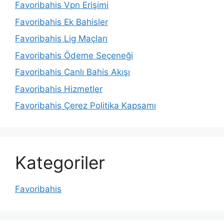
Favoribahis Vpn Erişimi
Favoribahis Ek Bahisler
Favoribahis Lig Maçları
Favoribahis Ödeme Seçeneği
Favoribahis Canlı Bahis Akışı
Favoribahis Hizmetler
Favoribahis Çerez Politika Kapsamı
Kategoriler
Favoribahis