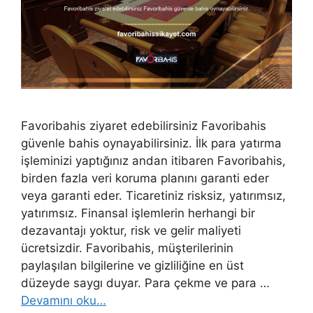
Favoribahis ziyaret edebilirsiniz Favoribahis
güvenle bahis oynayabilirsiniz. İlk para yatırma
işleminizi yaptığınız andan itibaren Favoribahis,
birden fazla veri koruma planını garanti eder
veya garanti eder. Ticaretiniz risksiz, yatırımsız,
yatırımsız. Finansal işlemlerin herhangi bir
dezavantajı yoktur, risk ve gelir maliyeti
ücretsizdir. Favoribahis, müşterilerinin
paylaşılan bilgilerine ve gizliliğine en üst
düzeyde saygı duyar. Para çekme ve para …
Devamını oku…