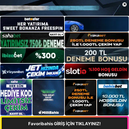
×
Favoribahis GİRİŞ İÇİN TIKLAYINIZ!