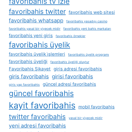
favoribahis tv izle
favoribahis twitter
favoribahis web sitesi
favoribahis whatsapp
favoribahis yasadışı casino
favoribahis yasal bir yiyecek midir
favoribahis yeni bahis markaları
favoribahis yeni giris
favoribahis örnekler
favoribahis üyelik
favoribahis üyelik i̇şlemleri
favoribahis üyelik programı
favoribahis üyeliği
favoribahis üyeliği oluştur
Favoribahis Şikayet
giris adresi favoribahis
giris favoribahis
girisi favoribahis
güncel adresi favoribahis
giris yap favoribahis
güncel favoribahis
kayit favoribahis
mobil favoribahis
twitter favoribahis
yasal bir yiyecek midir
yeni adresi favoribahis