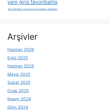
yeni giris favoribahis
favoribahis casinonun faydaları nelerdir
Arşivler
Haziran 2026
Eylül 2025
Haziran 2025
Mayıs 2025
Şubat 2025
Ocak 2025
Kasım 2024
Ekim 2024