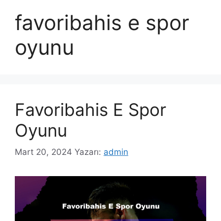
favoribahis e spor
oyunu
Favoribahis E Spor
Oyunu
Mart 20, 2024
Yazarı:
admin