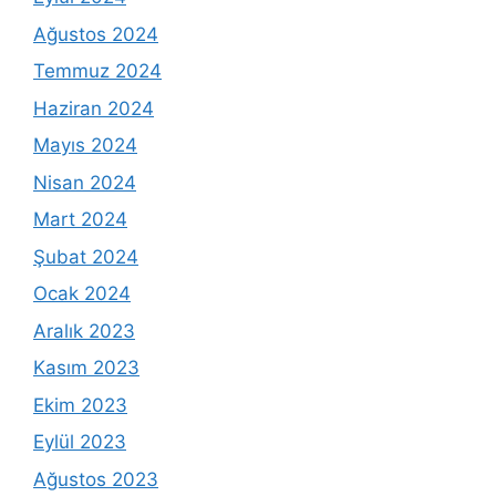
Ağustos 2024
Temmuz 2024
Haziran 2024
Mayıs 2024
Nisan 2024
Mart 2024
Şubat 2024
Ocak 2024
Aralık 2023
Kasım 2023
Ekim 2023
Eylül 2023
Ağustos 2023