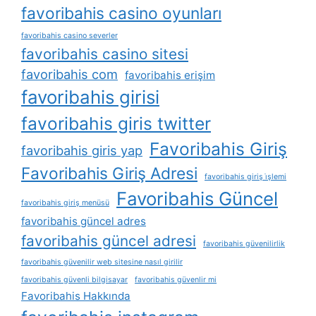
favoribahis casino oyunları
favoribahis casino severler
favoribahis casino sitesi
favoribahis com
favoribahis erişim
favoribahis girisi
favoribahis giris twitter
Favoribahis Giriş
favoribahis giris yap
Favoribahis Giriş Adresi
favoribahis giriş i̇şlemi
Favoribahis Güncel
favoribahis giriş menüsü
favoribahis güncel adres
favoribahis güncel adresi
favoribahis güvenilirlik
favoribahis güvenilir web sitesine nasıl girilir
favoribahis güvenli bilgisayar
favoribahis güvenlir mi
Favoribahis Hakkında