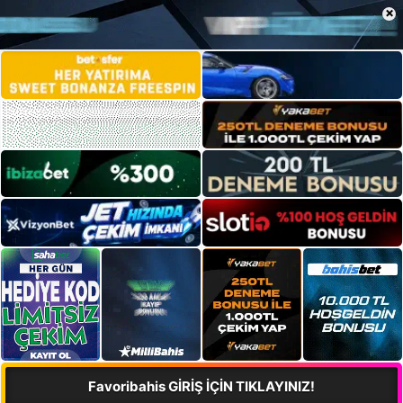
×
Favoribahis GİRİŞ İÇİN TIKLAYINIZ!