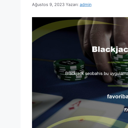
Ağustos 9, 2023
Yazarı:
admin