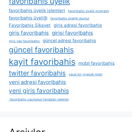
favoribahis üyelik
favoribahis üyelik i̇şlemleri
favoribahis üyelik programı
favoribahis üyeliği
favoribahis üyeliği oluştur
Favoribahis Şikayet
giris adresi favoribahis
giris favoribahis
girisi favoribahis
güncel adresi favoribahis
giris yap favoribahis
güncel favoribahis
kayit favoribahis
mobil favoribahis
twitter favoribahis
yasal bir yiyecek midir
yeni adresi favoribahis
yeni giris favoribahis
favoribahis casinonun faydaları nelerdir