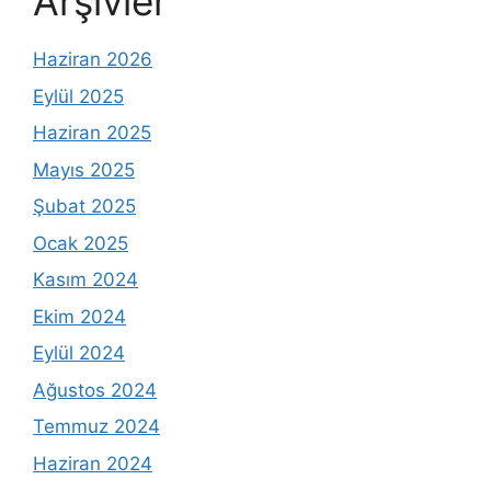
Arşivler
Haziran 2026
Eylül 2025
Haziran 2025
Mayıs 2025
Şubat 2025
Ocak 2025
Kasım 2024
Ekim 2024
Eylül 2024
Ağustos 2024
Temmuz 2024
Haziran 2024