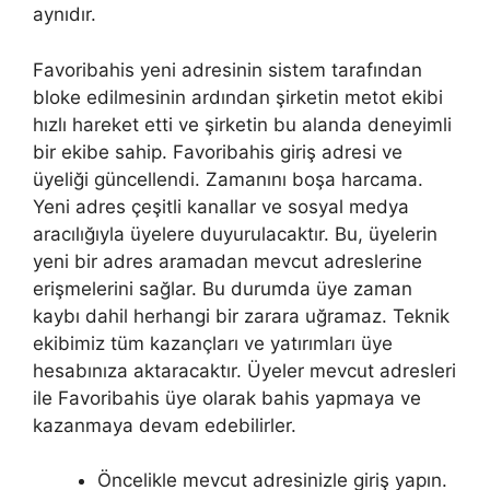
aynıdır.
Favoribahis yeni adresinin sistem tarafından
bloke edilmesinin ardından şirketin metot ekibi
hızlı hareket etti ve şirketin bu alanda deneyimli
bir ekibe sahip. Favoribahis giriş adresi ve
üyeliği güncellendi. Zamanını boşa harcama.
Yeni adres çeşitli kanallar ve sosyal medya
aracılığıyla üyelere duyurulacaktır. Bu, üyelerin
yeni bir adres aramadan mevcut adreslerine
erişmelerini sağlar. Bu durumda üye zaman
kaybı dahil herhangi bir zarara uğramaz. Teknik
ekibimiz tüm kazançları ve yatırımları üye
hesabınıza aktaracaktır. Üyeler mevcut adresleri
ile Favoribahis üye olarak bahis yapmaya ve
kazanmaya devam edebilirler.
Öncelikle mevcut adresinizle giriş yapın.