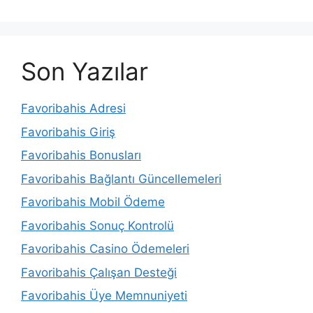
Son Yazılar
Favoribahis Adresi
Favoribahis Giriş
Favoribahis Bonusları
Favoribahis Bağlantı Güncellemeleri
Favoribahis Mobil Ödeme
Favoribahis Sonuç Kontrolü
Favoribahis Casino Ödemeleri
Favoribahis Çalışan Desteği
Favoribahis Üye Memnuniyeti