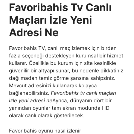
Favoribahis Tv Canlı
Maçları İzle Yeni
Adresi Ne
Favoribahis TV, canlı maç izlemek için birden
fazla seçeneği destekleyen kurumsal bir hizmet
kullanır. Özellikle bu kurum için site kesinlikle
güvenilir bir altyapı sunar, bu nedenle dikkatiniz
dağılmadan temiz görme şansına sahipsiniz.
Mevcut adresinizi kullanarak kolayca
bağlanabilirsiniz.
Favoribahis tv canlı maçları
i̇zle yeni adresi ne
Ayrıca, dünyanın dört bir
yanından oyunlar tam ekran modunda HD
olarak canlı olarak gösterilecek.
Favoribahis oyunu nasıl izlenir