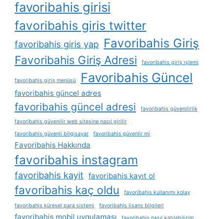
favoribahis girisi
favoribahis giris twitter
Favoribahis Giriş
favoribahis giris yap
Favoribahis Giriş Adresi
favoribahis giriş i̇şlemi
Favoribahis Güncel
favoribahis giriş menüsü
favoribahis güncel adres
favoribahis güncel adresi
favoribahis güvenilirlik
favoribahis güvenilir web sitesine nasıl girilir
favoribahis güvenli bilgisayar
favoribahis güvenlir mi
Favoribahis Hakkında
favoribahis instagram
favoribahis kayit
favoribahis kayıt ol
favoribahis kaç oldu
favoribahis kullanımı kolay
favoribahis küresel para sistemi
favoribahis lisans bilgileri
favoribahis mobil uygulaması
favoribahis nasıl katılabilirim