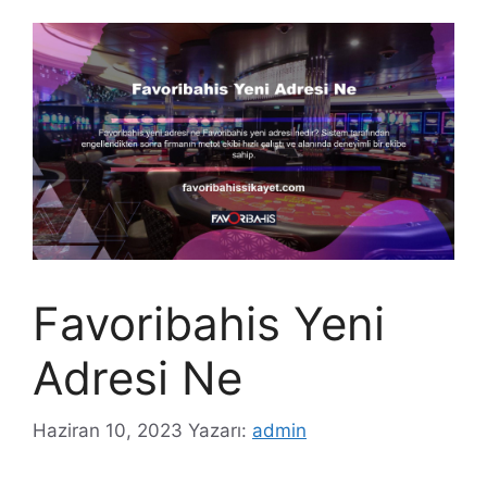
Favoribahis Yeni
Adresi Ne
Haziran 10, 2023
Yazarı:
admin