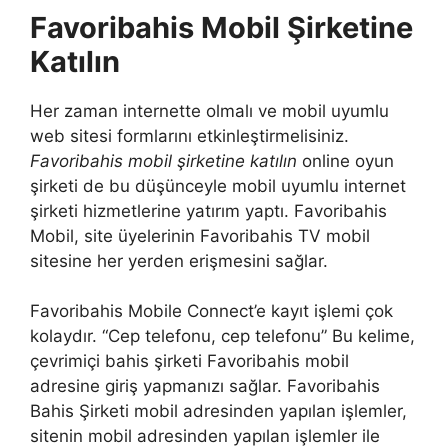
Favoribahis Mobil Şirketine
Katılın
Her zaman internette olmalı ve mobil uyumlu
web sitesi formlarını etkinleştirmelisiniz.
Favoribahis mobil şirketine katılın
online oyun
şirketi de bu düşünceyle mobil uyumlu internet
şirketi hizmetlerine yatırım yaptı. Favoribahis
Mobil, site üyelerinin Favoribahis TV mobil
sitesine her yerden erişmesini sağlar.
Favoribahis Mobile Connect’e kayıt işlemi çok
kolaydır. “Cep telefonu, cep telefonu” Bu kelime,
çevrimiçi bahis şirketi Favoribahis mobil
adresine giriş yapmanızı sağlar. Favoribahis
Bahis Şirketi mobil adresinden yapılan işlemler,
sitenin mobil adresinden yapılan işlemler ile