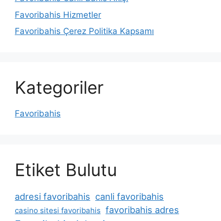
Favoribahis Hizmetler
Favoribahis Çerez Politika Kapsamı
Kategoriler
Favoribahis
Etiket Bulutu
adresi favoribahis
canli favoribahis
favoribahis adres
casino sitesi favoribahis