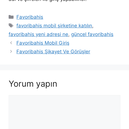
Kategoriler
Favoribahis
Etiketler
favoribahis mobil şirketine katılın
,
favoribahis yeni adresi ne
,
güncel favoribahis
Favoribahis Mobil Giriş
Favoribahis Şikayet Ve Görüşler
Yorum yapın
Yorum