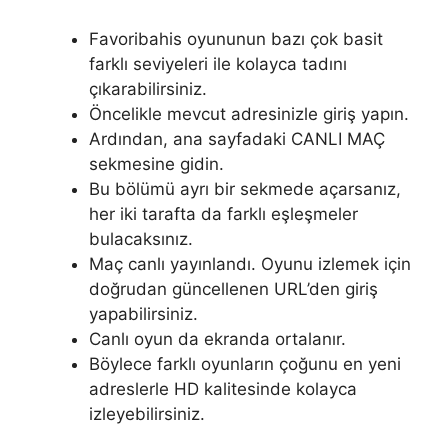
Favoribahis oyununun bazı çok basit
farklı seviyeleri ile kolayca tadını
çıkarabilirsiniz.
Öncelikle mevcut adresinizle giriş yapın.
Ardından, ana sayfadaki CANLI MAÇ
sekmesine gidin.
Bu bölümü ayrı bir sekmede açarsanız,
her iki tarafta da farklı eşleşmeler
bulacaksınız.
Maç canlı yayınlandı. Oyunu izlemek için
doğrudan güncellenen URL’den giriş
yapabilirsiniz.
Canlı oyun da ekranda ortalanır.
Böylece farklı oyunların çoğunu en yeni
adreslerle HD kalitesinde kolayca
izleyebilirsiniz.