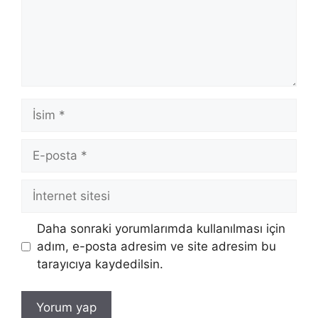
İsim
E-
posta
İnternet
sitesi
Daha sonraki yorumlarımda kullanılması için
adım, e-posta adresim ve site adresim bu
tarayıcıya kaydedilsin.