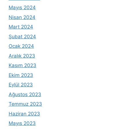
Mayıs 2024
Nisan 2024
Mart 2024
Şubat 2024
Ocak 2024
Aralık 2023
Kasım 2023
Ekim 2023
Eylül 2023
Ağustos 2023
Temmuz 2023
Haziran 2023
Mayıs 2023