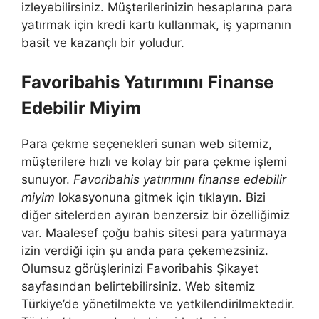
izleyebilirsiniz. Müşterilerinizin hesaplarına para
yatırmak için kredi kartı kullanmak, iş yapmanın
basit ve kazançlı bir yoludur.
Favoribahis Yatırımını Finanse
Edebilir Miyim
Para çekme seçenekleri sunan web sitemiz,
müşterilere hızlı ve kolay bir para çekme işlemi
sunuyor.
Favoribahis yatırımını finanse edebilir
miyim
lokasyonuna gitmek için tıklayın. Bizi
diğer sitelerden ayıran benzersiz bir özelliğimiz
var. Maalesef çoğu bahis sitesi para yatırmaya
izin verdiği için şu anda para çekemezsiniz.
Olumsuz görüşlerinizi Favoribahis Şikayet
sayfasından belirtebilirsiniz. Web sitemiz
Türkiye’de yönetilmekte ve yetkilendirilmektedir.