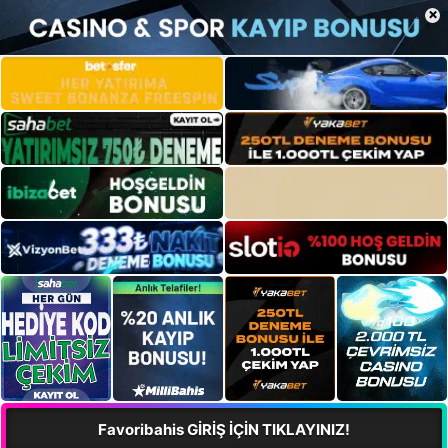
×
Favoribahis GİRİŞ İÇİN TIKLAYINIZ!