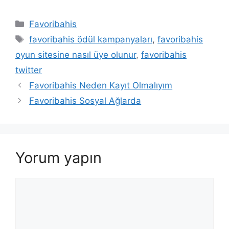
Kategoriler
Favoribahis
Etiketler
favoribahis ödül kampanyaları
,
favoribahis
oyun sitesine nasıl üye olunur
,
favoribahis
twitter
Favoribahis Neden Kayıt Olmalıyım
Favoribahis Sosyal Ağlarda
Yorum yapın
Yorum