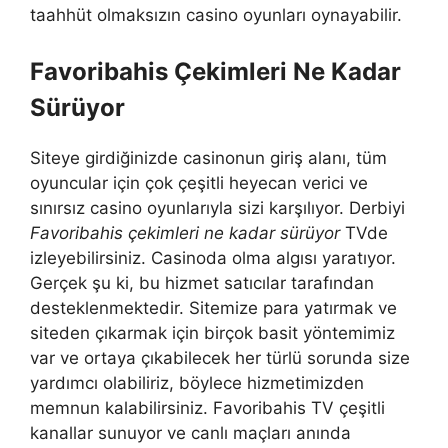
taahhüt olmaksızın casino oyunları oynayabilir.
Favoribahis Çekimleri Ne Kadar
Sürüyor
Siteye girdiğinizde casinonun giriş alanı, tüm
oyuncular için çok çeşitli heyecan verici ve
sınırsız casino oyunlarıyla sizi karşılıyor. Derbiyi
Favoribahis çekimleri ne kadar sürüyor
TVde
izleyebilirsiniz. Casinoda olma algısı yaratıyor.
Gerçek şu ki, bu hizmet satıcılar tarafından
desteklenmektedir. Sitemize para yatırmak ve
siteden çıkarmak için birçok basit yöntemimiz
var ve ortaya çıkabilecek her türlü sorunda size
yardımcı olabiliriz, böylece hizmetimizden
memnun kalabilirsiniz. Favoribahis TV çeşitli
kanallar sunuyor ve canlı maçları anında