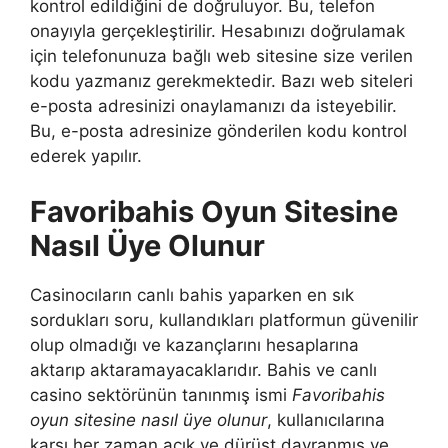
kontrol edildiğini de doğruluyor. Bu, telefon
onayıyla gerçekleştirilir. Hesabınızı doğrulamak
için telefonunuza bağlı web sitesine size verilen
kodu yazmanız gerekmektedir. Bazı web siteleri
e-posta adresinizi onaylamanızı da isteyebilir.
Bu, e-posta adresinize gönderilen kodu kontrol
ederek yapılır.
Favoribahis Oyun Sitesine
Nasıl Üye Olunur
Casinocıların canlı bahis yaparken en sık
sordukları soru, kullandıkları platformun güvenilir
olup olmadığı ve kazançlarını hesaplarına
aktarıp aktaramayacaklarıdır. Bahis ve canlı
casino sektörünün tanınmış ismi
Favoribahis
oyun sitesine nasıl üye olunur
, kullanıcılarına
karşı her zaman açık ve dürüst davranmış ve