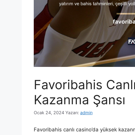
Favoribahis Canl
Kazanma Şansı
Ocak 24, 2024
Yazarı:
admin
Favoribahis canlı casino’da yüksek kazanm