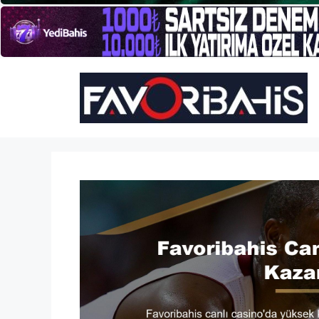
İçeriğe
atla