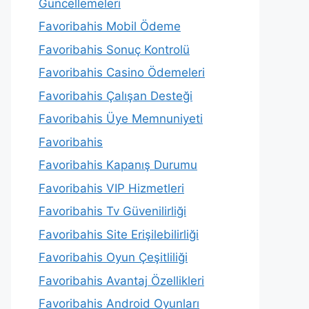
Güncellemeleri
Favoribahis Mobil Ödeme
Favoribahis Sonuç Kontrolü
Favoribahis Casino Ödemeleri
Favoribahis Çalışan Desteği
Favoribahis Üye Memnuniyeti
Favoribahis
Favoribahis Kapanış Durumu
Favoribahis VIP Hizmetleri
Favoribahis Tv Güvenilirliği
Favoribahis Site Erişilebilirliği
Favoribahis Oyun Çeşitliliği
Favoribahis Avantaj Özellikleri
Favoribahis Android Oyunları